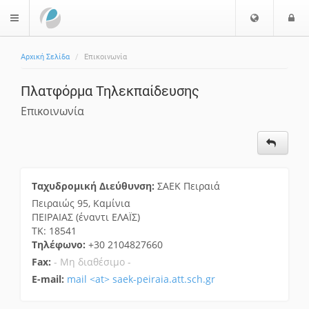
Επιλογή
Ε
$langMenu
Γλώσσας
Αρχική Σελίδα
Επικοινωνία
ζήτηση
Πλατφόρμα Τηλεκπαίδευσης
Επικοινωνία
Ταχυδρομική Διεύθυνση:
ΣΑΕΚ Πειραιά
Πειραιώς 95, Καμίνια
ΠΕΙΡΑΙΑΣ (έναντι ΕΛΑΪΣ)
ΤΚ: 18541
Τηλέφωνο:
+30 2104827660
Fax:
- Μη διαθέσιμο -
E-mail:
mail <at> saek-peiraia.att.sch.gr